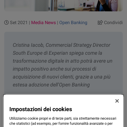
Set 2021 |
Media News
|
Open Banking
Condividi
Cristina Iacob, Commercial Strategy Director
South Europe di Experian spiega come la
trasformazione digitale in atto potrà avere un
impatto positivo anche sui processi di
acquisizione di nuovi clienti, grazie a una più
estesa adozione dell’Open Banking
Sono passati due anni da quando la direttiva PSD2 è stata
Impostazioni dei cookies
attuata in Italia, un via ufficiale e normato ai servizi di Open
Utilizziamo cookie propri e di terze parti, sia strettamente necessari
Banking. Fino a quel momento, preziosi insight forniti dai
che statistici (ad esempio, per fornire funzionalità avanzate o per