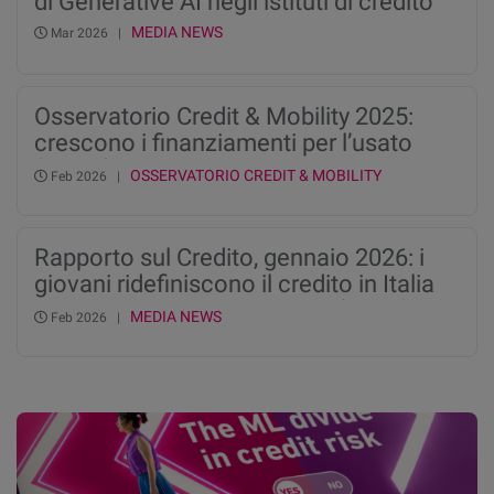
di Generative AI negli istituti di credito
MEDIA NEWS
Mar 2026 |
Osservatorio Credit & Mobility 2025:
crescono i finanziamenti per l’usato
(+4,5%) mentre il mercato del nuovo si
OSSERVATORIO CREDIT & MOBILITY
Feb 2026 |
stabilizza
Rapporto sul Credito, gennaio 2026: i
giovani ridefiniscono il credito in Italia
con un’esplosione del BNPL (+54%)
MEDIA NEWS
Feb 2026 |