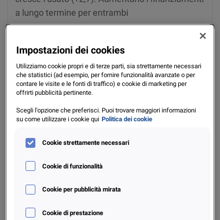
a lungo termine per entrambi
Lug 2025
Scopri di più
Impostazioni dei cookies
Utilizziamo cookie propri e di terze parti, sia strettamente necessari
che statistici (ad esempio, per fornire funzionalità avanzate o per
contare le visite e le fonti di traffico) e cookie di marketing per
offrirti pubblicità pertinente.
Scegli l'opzione che preferisci. Puoi trovare maggiori informazioni
su come utilizzare i cookie qui
Politica dei cookie
Cookie strettamente necessari
Cookie di funzionalità
Il mercato dell’auto divide l’Italia: nuovo al
Centro-Nord, usato al Sud. Immatricolazioni e
Cookie per pubblicità mirata
finanziamenti in lieve crescita nel 2024
Cookie di prestazione
Dic 2024