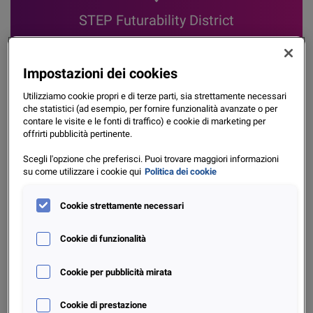
STEP Futurability District
Impostazioni dei cookies
Utilizziamo cookie propri e di terze parti, sia strettamente necessari
Innovazione del credito nel
che statistici (ad esempio, per fornire funzionalità avanzate o per
contare le visite e le fonti di traffico) e cookie di marketing per
mondo digitale
offrirti pubblicità pertinente.
Scegli l'opzione che preferisci. Puoi trovare maggiori informazioni
su come utilizzare i cookie qui
Politica dei cookie
Un evento dedicato ai trend che stanno ridisegnando il
credito digitale: dall’evoluzione dei
Digital Wallet
alla
Cookie strettamente necessari
Digital Idenity
, fino a
processi di Onboarding
e
riconoscimento sempre più rapidi e sicuri.
Cookie di funzionalità
Al centro del confronto, le i
nnovazioni nella prevenzione
delle frodi
: device intelligence, collaborazione tra operatori
Cookie per pubblicità mirata
e applicazioni avanzate della GenAI per la detection
preventiva e la protezione del ciclo del credito.
Cookie di prestazione