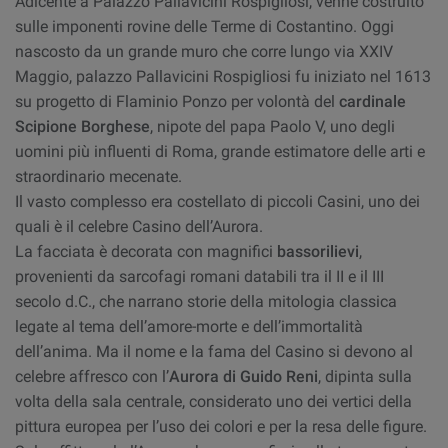
Adicente a Palazzo Pallavicini Rospigliosi, venne costruito
sulle imponenti rovine delle Terme di Costantino. Oggi
nascosto da un grande muro che corre lungo via XXIV
Maggio, palazzo Pallavicini Rospigliosi fu iniziato nel 1613
su progetto di Flaminio Ponzo per volontà del
cardinale
Scipione Borghese
, nipote del papa Paolo V, uno degli
uomini più influenti di Roma, grande estimatore delle arti e
straordinario mecenate.
Il vasto complesso era costellato di piccoli Casini, uno dei
quali è il celebre Casino dell’Aurora.
La facciata è decorata con magnifici
bassorilievi
,
provenienti da sarcofagi romani databili tra il II e il III
secolo d.C., che narrano storie della mitologia classica
legate al tema dell’amore-morte e dell’immortalità
dell’anima. Ma il nome e la fama del Casino si devono al
celebre affresco con l’
Aurora di Guido Reni
, dipinta sulla
volta della sala centrale, considerato uno dei vertici della
pittura europea per l’uso dei colori e per la resa delle figure.