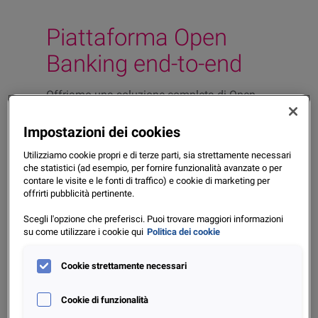
Piattaforma Open
Banking end-to-end
Offriamo una soluzione completa di Open
Banking, progettata per gestire in modo
sicuro e conforme il flusso di informazioni
Impostazioni dei cookies
dei clienti.
Utilizziamo cookie propri e di terze parti, sia strettamente necessari
Per accedere ai conti di pagamento di
che statistici (ad esempio, per fornire funzionalità avanzate o per
contare le visite e le fonti di traffico) e cookie di marketing per
imprese e consumatori, Experian ha
offrirti pubblicità pertinente.
registrato una licenza
AISP (Account
Information Service Provider)
presso la
Scegli l'opzione che preferisci. Puoi trovare maggiori informazioni
su come utilizzare i cookie qui
Politica dei cookie
Banca Centrale d’Irlanda ed ha poi effettuato
il passport negli altri paesi europei.
Cookie strettamente necessari
Garantiamo una
copertura del 100% del
network bancario italiano
, consentendo
Cookie di funzionalità
l’aggregazione di conti presso diversi istituti,