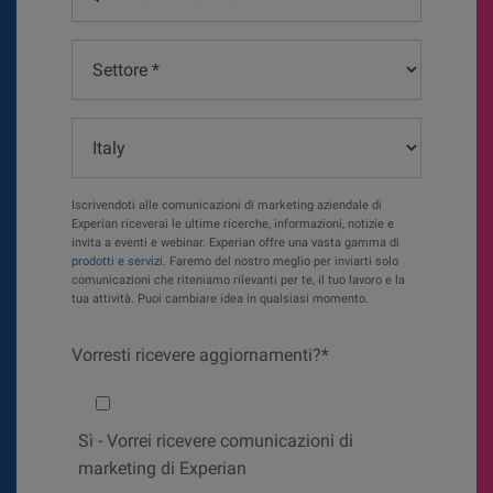
-
Job
Settore
Title
*
*
Paese*
Iscrivendoti alle comunicazioni di marketing aziendale di
Experian riceverai le ultime ricerche, informazioni, notizie e
invita a eventi e webinar. Experian offre una vasta gamma di
prodotti e servizi
. Faremo del nostro meglio per inviarti solo
comunicazioni che riteniamo rilevanti per te, il tuo lavoro e la
tua attività. Puoi cambiare idea in qualsiasi momento.
Vorresti ricevere aggiornamenti?*
Would you like to hear from us?
Sì
- Vorrei ricevere comunicazioni di
marketing di Experian