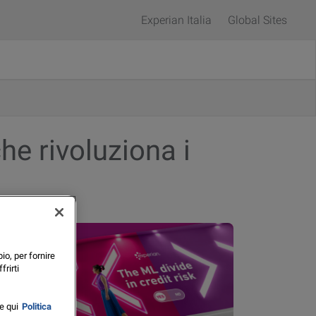
Experian Italia
Global Sites
che rivoluziona i
io, per fornire
frirti
e qui
Politica