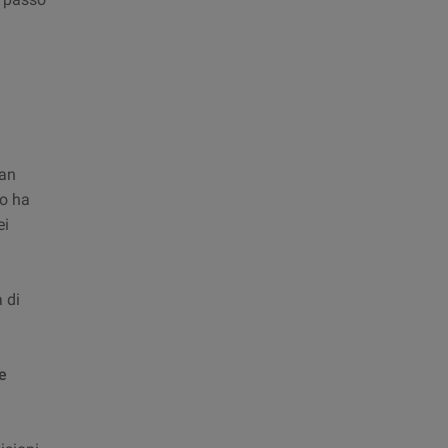
ian
do ha
ei
à di
e