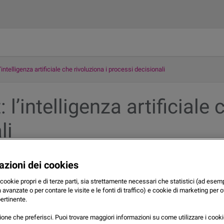
’intelligenza artificiale che rivoluziona i processi decisionali
l’intelligenza artificiale 
li
azioni dei cookies
 cookie propri e di terze parti, sia strettamente necessari che statistici (ad esemp
 avanzate o per contare le visite e le fonti di traffico) e cookie di marketing per of
pertinente.
zione che preferisci. Puoi trovare maggiori informazioni su come utilizzare i cooki