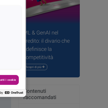
ML & GenAI nel
credito: il divario che
dividi
ridefinisce la
competitività
Scopri di più
utti i cookie
Contenuti
raccomandati