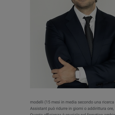
modelli (15 mesi in media secondo una ricerca d
Assistant può ridurre in giorni o addirittura or
Questa efficienza è cruciale nel frenetico ambie