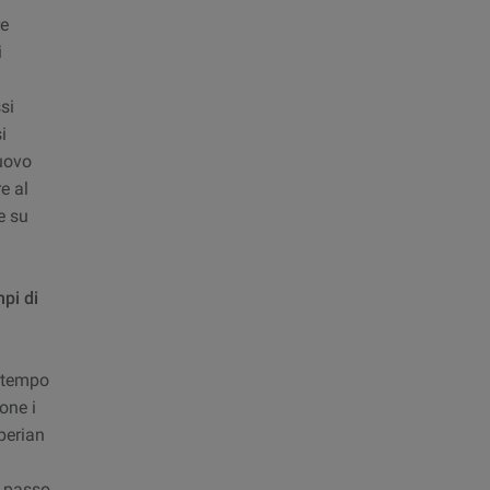
re
i
si
i
nuovo
e al
e su
pi di
l tempo
one i
perian
l passo