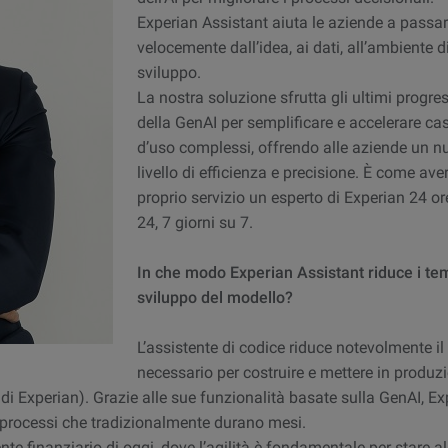
Experian Assistant aiuta le aziende a passa
velocemente dall’idea, ai dati, all’ambiente d
sviluppo.
La nostra soluzione sfrutta gli ultimi progres
della GenAI per semplificare e accelerare cas
d’uso complessi, offrendo alle aziende un 
livello di efficienza e precisione. È come aver
proprio servizio un esperto di Experian 24 or
24, 7 giorni su 7.
In che modo Experian Assistant riduce i tem
sviluppo del modello?
L’assistente di codice riduce notevolmente i
necessario per costruire e mettere in produzi
i Experian). Grazie alle sue funzionalità basate sulla GenAI, Ex
e, processi che tradizionalmente durano mesi.
nte finanziario di oggi, dove l’agilità è fondamentale per stare a