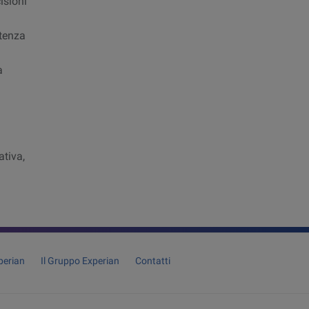
isioni
otenza
a
ativa,
perian
Il Gruppo Experian
Contatti