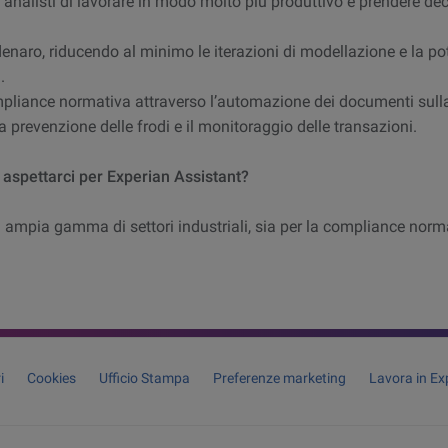
 analisti di lavorare in modo molto più produttivo e prendere dec
enaro, riducendo al minimo le iterazioni di modellazione e la p
.
ompliance normativa attraverso l’automazione dei documenti sull
, la prevenzione delle frodi e il monitoraggio delle transazioni.
 aspettarci per Experian Assistant?
 ampia gamma di settori industriali, sia per la compliance norm
i
Cookies
Ufficio Stampa
Preferenze marketing
Lavora in Ex