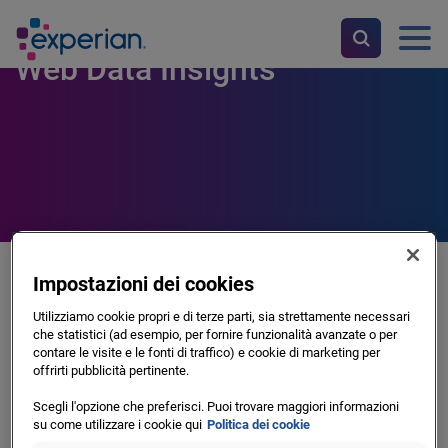
Web Data Insights
Impostazioni dei cookies
WDI è un accurato score di valutazione del merito creditizio
delle PMI creato grazie ad un vasto set informativo
Utilizziamo cookie propri e di terze parti, sia strettamente necessari
che statistici (ad esempio, per fornire funzionalità avanzate o per
raccolto sul web, normalizzato ed elaborato grazie ad
contare le visite e le fonti di traffico) e cookie di marketing per
algoritmi di intelligenza artificiale e machine learning.
offrirti pubblicità pertinente.
Le fonti dati fanno riferimento alla valutazione della
Scegli l'opzione che preferisci. Puoi trovare maggiori informazioni
su come utilizzare i cookie qui
Politica dei cookie
presenza digitale di un impresa e della relativa