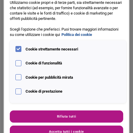
Utilizziamo cookie propri e di terze parti, sia strettamente necessari
che statistici (ad esempio, per fornire funzionalità avanzate o per
contare le visite e le fonti di traffico) e cookie di marketing per
offrirti pubblicità pertinente.
Scegli l'opzione che preferisci. Puoi trovare maggiori informazioni
su come utilizzare i cookie qui
Politica dei cookie
Cookie strettamente necessari
Delphi for New Business
Cookie di funzionalità
Cookie per pubblicità mirata
Il DG3R ha l’obiettivo di predire il comportamento
futuro dei consumatori garantendo efficienza
Cookie di prestazione
operativa e competitività grazie alle best practice
analitiche implementate da Experian.
Rifiuta tutti
Accetta tutti i cookie