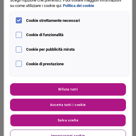
Scegli l'opzione che preferisci. Puoi trovare maggiori informazioni
portafoglio e clienti
su come utilizzare i cookie qui
Politica dei cookie
Ottimizzazione dei processi del ciclo di
Cookie strettamente necessari
vita del cliente
Cookie di funzionalità
Cookie per pubblicità mirata
Cookie di prestazione
Funzionalità
Rifiuta tutti
Accesso in tempo reale a dati e strumenti
Accetta tutti i cookie
in grado di ottimizzare il processo
decisionale.
Salva scelte
Strumenti di analisi e trattamento dei dati
innovativi, associati a machine learning e
Impostazioni cookie