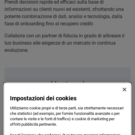
Prendi decisioni rapide ed efficaci sulla base di
informazioni su clienti nuovi ed esistenti, sfruttando una
potente combinazione di dati, analisi e tecnologia, dalla
fase di onboarding fino al recupero crediti.
Collabora con un partner di fiducia in grado di allineare il
tuo business alle esigenze di un mercato in continua
evoluzione.
Vantaggi
Intelligent Decisions ti aiuterà a:
Impostazioni dei cookies
Utilizziamo cookie propri e di terze parti, sia strettamente necessari
che statistici (ad esempio, per fornire funzionalità avanzate o per
contare le visite e le fonti di traffico) e cookie di marketing per
Un'esperienza cliente rapida e fluida
offrirti pubblicità pertinente.
Nuove strategie di crescita di mercato,