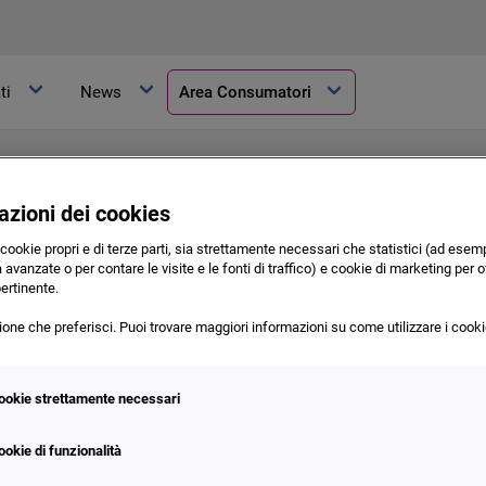
ti
News
Area Consumatori
azioni dei cookies
 cookie propri e di terze parti, sia strettamente necessari che statistici (ad esemp
 avanzate o per contare le visite e le fonti di traffico) e cookie di marketing per of
pertinente.
zione che preferisci. Puoi trovare maggiori informazioni su come utilizzare i cooki
ookie strettamente necessari
ditizie
ookie di funzionalità
e dei Consumatori