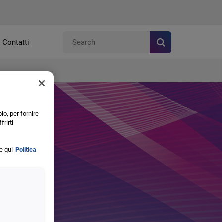
Contatti
io, per fornire
frirti
e qui
Politica