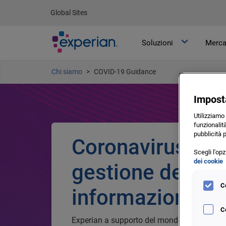
Global Sites
Soluzioni
Merca
Chi siamo
COVID-19 Guidance
Impost
Utilizziamo
funzionalità
pubblicità 
Coronavirus e
Scegli l'op
dei cookie
gestione delle
C
informazioni cre
C
Experian a supporto del mondo del credito 